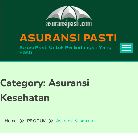
Skip
to
content
ASURANSI PASTI
Solusi Pasti Untuk Perlindungan Yang
Pasti
Category:
Asuransi
Kesehatan
Home
PRODUK
Asuransi Kesehatan