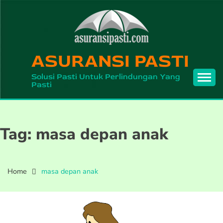
Skip
to
content
ASURANSI PASTI
Solusi Pasti Untuk Perlindungan Yang
Pasti
Tag:
masa depan anak
Home
masa depan anak