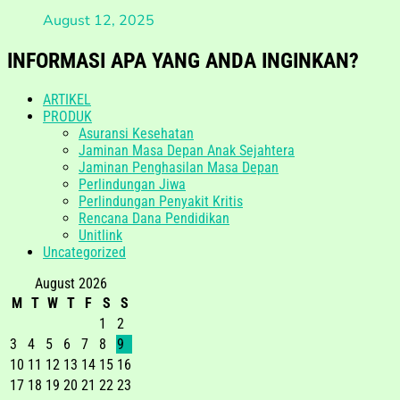
August 12, 2025
INFORMASI APA YANG ANDA INGINKAN?
ARTIKEL
PRODUK
Asuransi Kesehatan
Jaminan Masa Depan Anak Sejahtera
Jaminan Penghasilan Masa Depan
Perlindungan Jiwa
Perlindungan Penyakit Kritis
Rencana Dana Pendidikan
Unitlink
Uncategorized
August 2026
M
T
W
T
F
S
S
1
2
3
4
5
6
7
8
9
10
11
12
13
14
15
16
17
18
19
20
21
22
23