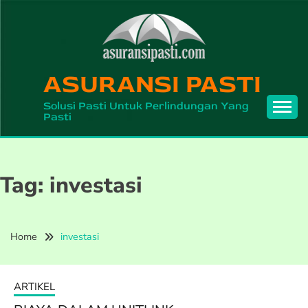
Skip
to
content
ASURANSI PASTI
Solusi Pasti Untuk Perlindungan Yang
Pasti
Tag:
investasi
Home
investasi
ARTIKEL